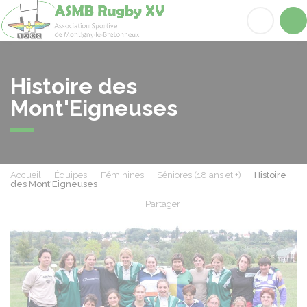
ASMB78
Acc
Histoire des
Mont'Eigneuses
Accueil
Équipes
Féminines
Séniores (18 ans et +)
Histoire
des Mont'Eigneuses
Partager
Partager sur Facebook
Partager sur X - Twit
Partager sur
Par