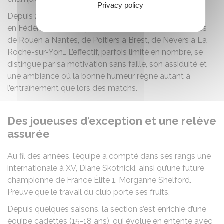
Privacy policy
Depuis 2015, l’ASMB Rugby défend seule ses couleurs
en Fédérale 2. Les déplacements mènent les joueuses
de Rouen à Nantes, de Poitiers à Brest, de Nevers à La
Roche-sur-Yon… L’effectif, parfois limité en nombre, se
distingue par sa motivation sans faille, son assiduité et
une ambiance où la bonne humeur règne autant à
l’entraînement que lors des matchs.
Des joueuses d’exception et une relève
assurée
Au fil des années, l’équipe a compté dans ses rangs une
internationale à XV, Diane Skotnicki, ainsi qu’une future
championne de France Élite 1, Morganne Shelford.
Preuve que le travail du club porte ses fruits.
Depuis quelques saisons, la section s’est enrichie d’une
équipe cadettes (15-18 ans), qui évolue en entente avec