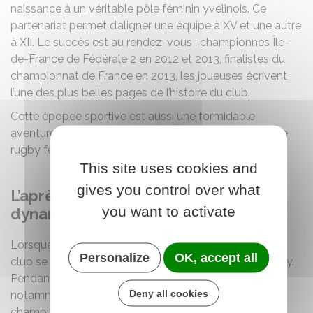
naissance à un véritable pôle féminin yvelinois. Ce
partenariat permet d’aligner une équipe à XV et une autre
à XII. Le succès est au rendez-vous : championnes Île-
de-France de Fédérale 2 en 2012 et 2013, finalistes du
championnat de France en 2013, les joueuses écrivent
l’une des plus belles pages de l’histoire du club.
Cette épopée sportive est aussi une formidable
aventure humaine, qui attire enfin les projecteurs sur le
rugby féminin ignymontain.
This site uses cookies and
gives you control over what
L’après-MLSGP et une nouvelle
you want to activate
dynamique
Lorsque l’entente avec le MLSGP prend fin en 2013, le
Personalize
OK, accept all
club se tourne vers un nouveau partenariat avec Limay.
Pendant trois saisons, cette collaboration permet
Deny all cookies
notamment d’atteindre les quarts de finale du
championnat de Fédérale 3 en 2014.